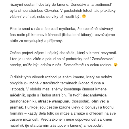
různými cestami dostaly do kmene. Donedávna ta „rodinnost“
byla silnou stránkou Okwaha. V posledních letech ale prakticky
všichni vlci spí, nebo se vlky už necítí být
Přesto snad u nás stále platí myšlenka, že společně strávený
čas rodin při kmenové činnosti (třeba letní tábory), považujeme
stále za smysluplný a příjemný.
Občas projeví zájem i nějaký dospělák, který v kmeni nevyrostl.
I ten je u nás vítán a pokud splní podmínky naší Zasvěcovací
stezky, může být jedním z nás. Samozřemě i s celou rodinou
O důležitých věcech rozhoduje sněm kmene, který se schází
obvykle 2× ročně v tradičních termínech (konec dubna a
listopad). V období mezi sněmy koordinuje činnost kmene
náčelník
, spolu s Radou starších. Tu tvoří:
degandawída
(místonáčelník),
strážce wampumu
(hospodář),
ohnivec
a
písmák
. Funkce jsou čestné (žádné úlevy či bonusy) a trochu
formální – každý dělá tolik co může a zmůže s ohledem na své
časové možnosti. Před zákonem nese odpovědnost za kmen
náčelník (je statutárním zástupcem kmene) a hospodář.