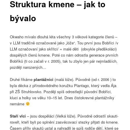
Struktura kmene – jak to
bývalo
Okwaho mívalo dlouhá léta všechny 3 věkové kategorie členů –
v LLM tradičně označované jako „lóže“. Tou první jsou Bobříci /v
LLM označovaní jako skřítci/ = malé děti (obvykle předškoláci)
dospělých členů kmene. Poté co nám odrostla generace prvních
Bobříků (ti co začali v r. 2005), tak tu zbylo jen pár nejmladších,
později narozených…
Druhé říkáme
plantážníci
(malá lóže). Původně (od r. 2006 ) to
byla děcka z přírodovědného koružku Plantago, který vedla Ája
při ZŠ Struhlovsko. Později spíš odrostlejší původní Bobříci,
kluci a holky ve věku 10–15 let. Dnes čistokrevné plantážníky
nemáme
Staří vlci
– jsou dospěláci (Velká lóže). Původně odrostlí skauti-
roveři, kteří byli po splnění zasvěcovací stezky přijati do kmene.
Časem příliv skautů ustal a nahradili je spíš rodiče dětí, které se