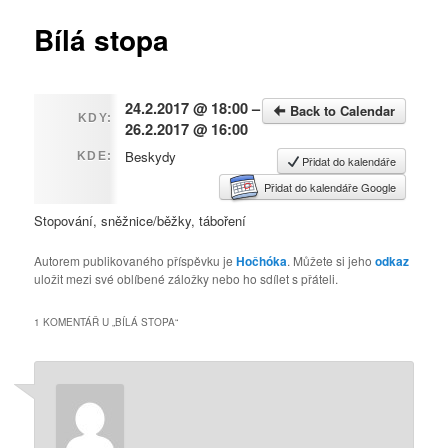
příspěvky
Bílá stopa
24.2.2017 @ 18:00 –
Back to Calendar
KDY:
26.2.2017 @ 16:00
Beskydy
KDE:
Přidat do kalendáře
Přidat do kalendáře Google
Stopování, sněžnice/běžky, táboření
Autorem publikovaného příspěvku je
Hočhóka
. Můžete si jeho
odkaz
uložit mezi své oblíbené záložky nebo ho sdílet s přáteli.
1 KOMENTÁŘ U „
BÍLÁ STOPA
“