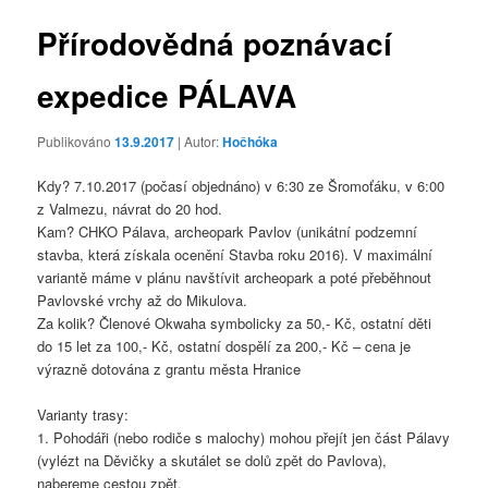
příspěvky
Přírodovědná poznávací
expedice PÁLAVA
Publikováno
13.9.2017
| Autor:
Hočhóka
Kdy? 7.10.2017 (počasí objednáno) v 6:30 ze Šromoťáku, v 6:00
z Valmezu, návrat do 20 hod.
Kam? CHKO Pálava, archeopark Pavlov (unikátní podzemní
stavba, která získala ocenění Stavba roku 2016). V maximální
variantě máme v plánu navštívit archeopark a poté přeběhnout
Pavlovské vrchy až do Mikulova.
Za kolik? Členové Okwaha symbolicky za 50,- Kč, ostatní děti
do 15 let za 100,- Kč, ostatní dospělí za 200,- Kč – cena je
výrazně dotována z grantu města Hranice
Varianty trasy:
1. Pohodáři (nebo rodiče s malochy) mohou přejít jen část Pálavy
(vylézt na Děvičky a skutálet se dolů zpět do Pavlova),
nabereme cestou zpět.