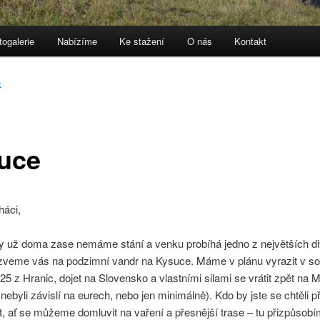
togalerie
Nabízíme
Ke stažení
O nás
Kontakt
k
uce
háci,
y už doma zase nemáme stání a venku probíhá jedno z největších di
zveme vás na podzimní vandr na Kysuce. Máme v plánu vyrazit v so
:25 z Hranic, dojet na Slovensko a vlastními silami se vrátit zpět na 
nebyli závislí na eurech, nebo jen minimálně). Kdo by jste se chtěli při
t, ať se můžeme domluvit na vaření a přesnější trase – tu přizpůsob