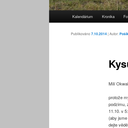
Hlavní
Kalendárium
Kronika
Fo
navigační
menu
Publikováno
7.10.2014
| Autor:
Poší
Kys
Milí Okwa
protože m
podzimu, 
11.10. v 5
(aby jsme 
dejte vědě