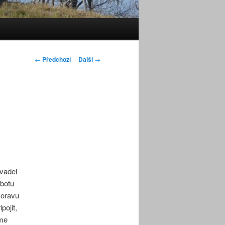
Navigace
←
Předchozí
Další
→
pro
příspěvky
vadel
botu
Moravu
pojit,
íme