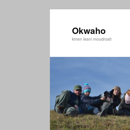
Přejít
k
hlavnímu
Okwaho
obsahu
kmen lesní moudrosti
webu