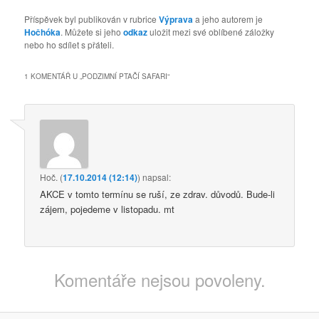
Příspěvek byl publikován v rubrice
Výprava
a jeho autorem je
Hočhóka
. Můžete si jeho
odkaz
uložit mezi své oblíbené záložky
nebo ho sdílet s přáteli.
1 KOMENTÁŘ U „
PODZIMNÍ PTAČÍ SAFARI
“
Hoč.
(
17.10.2014 (12:14)
)
napsal:
AKCE v tomto termínu se ruší, ze zdrav. důvodů. Bude-li
zájem, pojedeme v listopadu. mt
Komentáře nejsou povoleny.