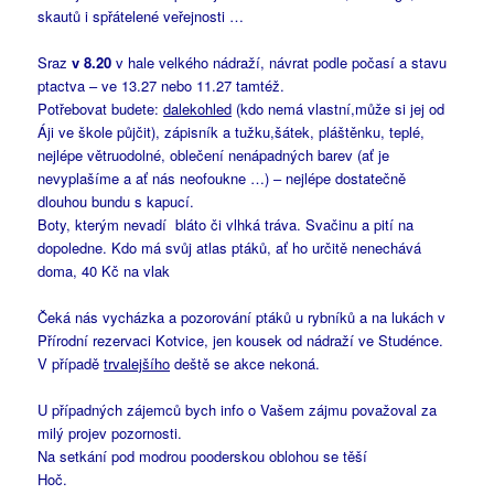
skautů i spřátelené veřejnosti …
Sraz
v 8.20
v hale velkého nádraží, návrat podle počasí a stavu
ptactva – ve 13.27 nebo 11.27 tamtéž.
Potřebovat budete:
dalekohled
(kdo nemá vlastní,může si jej od
Áji ve škole půjčit), zápisník a tužku,šátek, pláštěnku, teplé,
nejlépe větruodolné, oblečení nenápadných barev (ať je
nevyplašíme a ať nás neofoukne …) – nejlépe dostatečně
dlouhou bundu s kapucí.
Boty, kterým nevadí bláto či vlhká tráva. Svačinu a pití na
dopoledne. Kdo má svůj atlas ptáků, ať ho určitě nenechává
doma, 40 Kč na vlak
Čeká nás vycházka a pozorování ptáků u rybníků a na lukách v
Přírodní rezervaci Kotvice, jen kousek od nádraží ve Studénce.
V případě
trvalejšího
deště se akce nekoná.
U případných zájemců bych info o Vašem zájmu považoval za
milý projev pozornosti.
Na setkání pod modrou pooderskou oblohou se těší
Hoč.